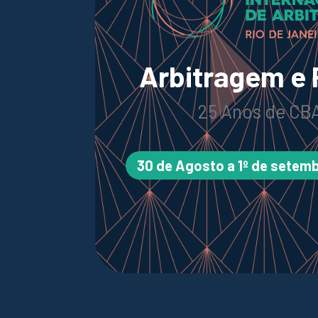
Arbitragem e
25 Anos de CB
30 de Agosto a 1º de setem